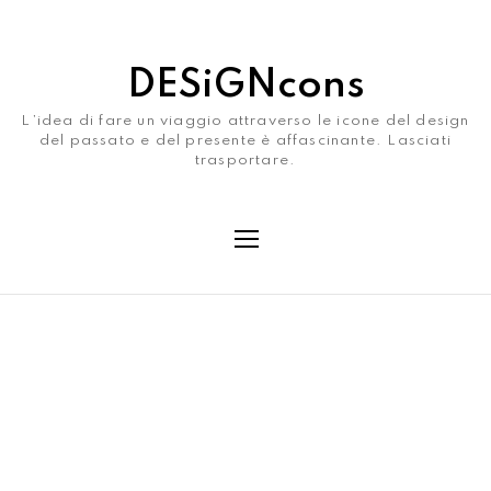
DESiGNcons
L’idea di fare un viaggio attraverso le icone del design
del passato e del presente è affascinante. Lasciati
trasportare.
Month
Ottobre 2022