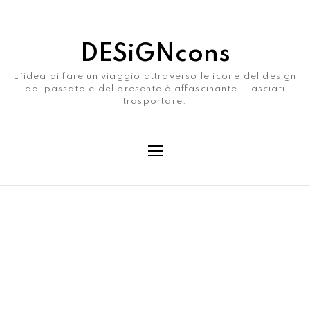
DESiGNcons
L’idea di fare un viaggio attraverso le icone del design
del passato e del presente è affascinante. Lasciati
trasportare.
Category
Accessori