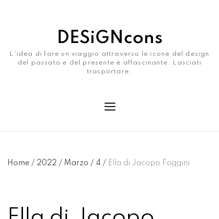
DESiGNcons
L’idea di fare un viaggio attraverso le icone del design
del passato e del presente è affascinante. Lasciati
trasportare.
Home
/
2022
/
Marzo
/
4
/
Ella di Jacopo Foggini
Ella di Jacopo