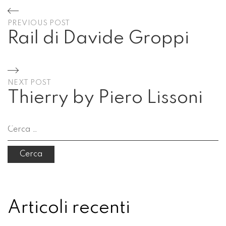
Navigazione
PREVIOUS POST
articoli
Rail di Davide Groppi
Previous
Post
NEXT POST
Thierry by Piero Lissoni
Next
Post
Ricerca
per:
Articoli recenti