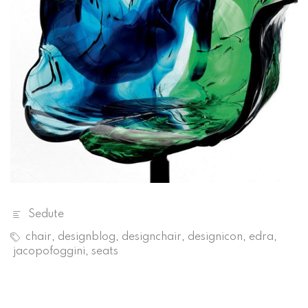
Sedute
chair
,
designblog
,
designchair
,
designicon
,
edra
,
jacopofoggini
,
seats