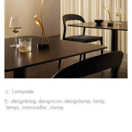
Lampade
designblog
,
designicon
,
designlamp
,
lamp
,
lamps
,
marcsadler
,
slamp