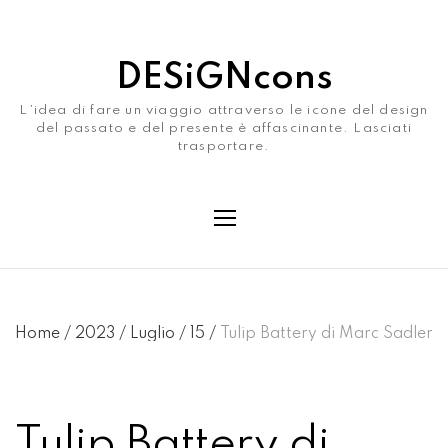
DESiGNcons
L’idea di fare un viaggio attraverso le icone del design
del passato e del presente è affascinante. Lasciati
trasportare.
Home
/
2023
/
Luglio
/
15
/
Tulip Battery di Marc Sadler
Tulip Battery di