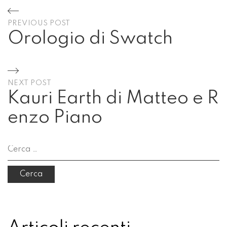
Navigazione
PREVIOUS POST
articoli
Orologio di Swatch
Previous
Post
NEXT POST
Kauri Earth di Matteo e R
enzo Piano
Next
Post
Ricerca
per: